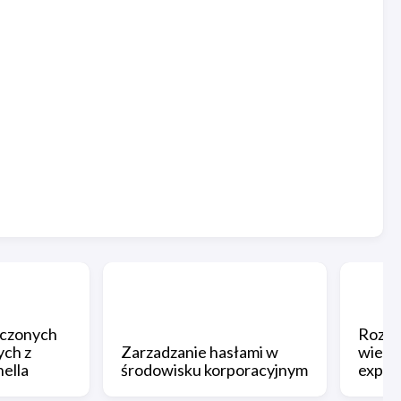
ączonych
Rozwi
ych z
Zarzadzanie hasłami w
wiesz
ella
środowisku korporacyjnym
explor