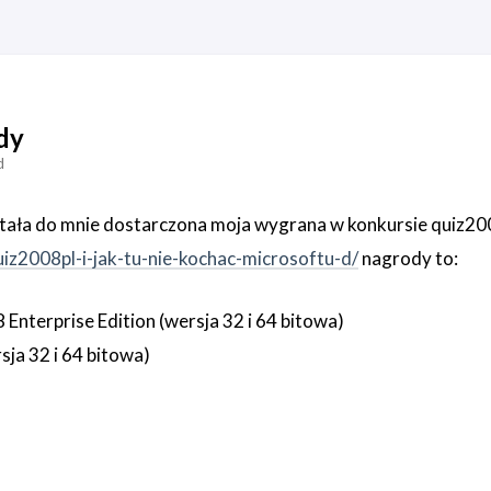
dy
d
tała do mnie dostarczona moja wygrana w konkursie quiz2008
iz2008pl-i-jak-tu-nie-kochac-microsoftu-d/
nagrody to:
nterprise Edition (wersja 32 i 64 bitowa)
ja 32 i 64 bitowa)