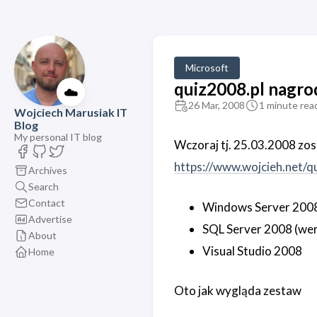
Microsoft
quiz2008.pl nagro
☁️
26 Mar, 2008
1 minute rea
Wojciech Marusiak IT
Blog
My personal IT blog
Wczoraj tj. 25.03.2008 zos
https://www.wojcieh.net/qu
Archives
Search
Contact
Windows Server 2008 E
Advertise
SQL Server 2008 (wers
About
Visual Studio 2008
Home
Oto jak wygląda zestaw