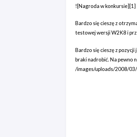
![Nagroda w konkursie][1]
Bardzo się cieszę z otrzym
testowej wersji W2K8 i pr
Bardzo się cieszę z pozycj
braki nadrobić. Na pewno ni
/images/uploads/2008/03