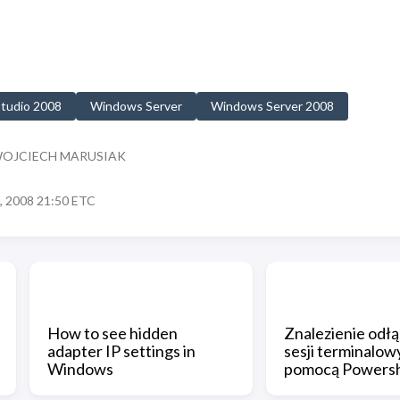
Studio 2008
Windows Server
Windows Server 2008
WOJCIECH MARUSIAK
 2008 21:50 ETC
How to see hidden
Znalezienie odł
adapter IP settings in
sesji terminalow
Windows
pomocą Powersh