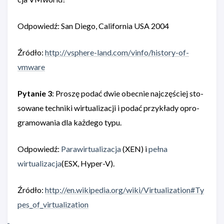
Odpowiedź: San Diego, California USA 2004
Źródło:
http://vsphere-land.com/vinfo/history-of-
vmware
Pytanie 3
: Pro­szę podać dwie obec­nie naj­czę­ściej sto­
so­wane tech­niki wir­tu­ali­za­cji i podać przy­kłady opro­
gra­mo­wa­nia dla każ­dego typu.
Odpowiedź:
Parawirtualizacja
(XEN) i
pełna
wirtualizacja
(ESX, Hyper-V).
Źródło:
http://en.wikipedia.org/wiki/Virtualization#Ty
pes_of_virtualization