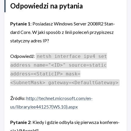
Odpowiedzi na pytania
Pytanie 1
: Posia­dasz Win­dows Server 2008R2 Stan­
dard Core. W jaki spo­sób z linii pole­ceń przy­pi­szesz
sta­tyczny adres IP?
Odpowiedź:
netsh interface ipv4 set
address name="<ID>" source=static
address=<StaticIP> mask=
<SubnetMask> gateway=<DefaultGateway>
Źródło:
http://technet.microsoft.com/en-
us/library/ee441257(WS.10).aspx
Pytanie 2
: Kiedy i gdzie odbyła się pierw­sza kon­fe­ren­
cja VMworld?