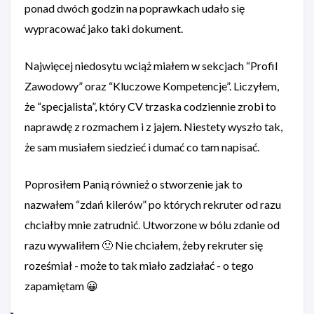
ponad dwóch godzin na poprawkach udało się
wypracować jako taki dokument.
Najwięcej niedosytu wciąż miałem w sekcjach “Profil
Zawodowy” oraz “Kluczowe Kompetencje”. Liczyłem,
że “specjalista”, który CV trzaska codziennie zrobi to
naprawdę z rozmachem i z jajem. Niestety wyszło tak,
że sam musiałem siedzieć i dumać co tam napisać.
Poprosiłem Panią również o stworzenie jak to
nazwałem “zdań kilerów” po których rekruter od razu
chciałby mnie zatrudnić. Utworzone w bólu zdanie od
razu wywaliłem 🙂 Nie chciałem, żeby rekruter się
roześmiał - może to tak miało zadziałać - o tego
zapamiętam 😀