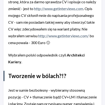
stronę, która za darmo sprawdza CV i opisuje co należy
zmienić - jest to
http://www.getinterviews.com
. Opis
mojego CV skłonił mnie do napisania profejsonalnego
CV - sam nie posiadam takiej weny aby stworzyć takie
CV więc zdecydowałem się na wariant płatny. Nie
wybrałem serwisu
http://www.getinterviews.com/
bo
cena powala - 300 Euro 🙂
Wybrałem polski odpowiednik czyli
Architekci
Kariery
.
Tworzenie w bólach?!?
Jest w sumie bezbolesny - wybieramy stosowną
pozycję - CV + tłumaczenie bądź CV+LM i tłumaczenie
i płacimy. Zostaje nam przypisany numer zamówienia i