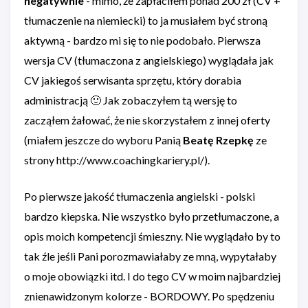
negatywnie
- mimo, że zapłaciłem ponad 200 zł (CV +
tłumaczenie na niemiecki) to ja musiałem być stroną
aktywną - bardzo mi się to nie podobało. Pierwsza
wersja CV (tłumaczona z angielskiego) wyglądała jak
CV jakiegoś serwisanta sprzętu, który dorabia
administracją 🙂 Jak zobaczyłem tą wersję to
zacząłem żałować, że nie skorzystałem z innej oferty
(miałem jeszcze do wyboru Panią
Beatę Rzepkę
ze
strony http://www.coachingkariery.pl/).
Po pierwsze jakość tłumaczenia angielski - polski
bardzo kiepska. Nie wszystko było przetłumaczone, a
opis moich kompetencji śmieszny. Nie wyglądało by to
tak źle jeśli Pani porozmawiałaby ze mną, wypytałaby
o moje obowiązki itd. I do tego CV w moim najbardziej
znienawidzonym kolorze - BORDOWY. Po spędzeniu