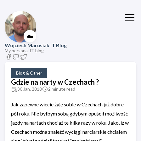
☁️
Wojciech Marusiak IT Blog
My personal IT blog
Blog & Other
Gdzie na narty w Czechach ?
30 Jan, 2010
2 minute read
Jak zapewne wiecie żyję sobie w Czechach już dobre
pół roku. Nie byłbym sobą gdybym opuścił możliwość
jazdy na nartach chociaż te kilka razy w roku. Jako, iż w
Czechach można znaleźć wyciągi narciarskie chciałem
się z Wami podzielić moimi “znaleziskami”.