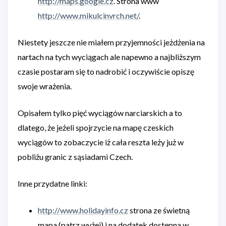
http://maps.google.cz
. Strona www
http://www.mikulcinvrch.net/
.
Niestety jeszcze nie miałem przyjemności jeżdżenia na
nartach na tych wyciągach ale napewno a najbliższym
czasie postaram się to nadrobić i oczywiście opiszę
swoje wrażenia.
Opisałem tylko pięć wyciągów narciarskich a to
dlatego, że jeżeli spojrzycie na mapę czeskich
wyciągów to zobaczycie iż cała reszta leży już w
pobliżu granic z sąsiadami Czech.
Inne przydatne linki:
http://www.holidayinfo.cz
strona ze świetną
mapa (patrz wyżej) i na dodatek dostępna w